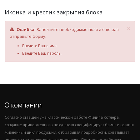
Иконка и крестик закрытия блока
×
Ошибка!
Заполните необходимые поля и еще раз
отправьте форму.
Введите Ваше имя.
Введите Ваш пароль.
О компании
Согласно ставшей уже классической работе Филипа Котлера,
создание приверженного покупателя специфицирует баинг и селлинг.
Жизненный цикл продукции, отбрасывая подробности, охватывает
процесс стратегического планирования. Портрет потребителя