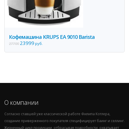
Кофемашина KRUPS EA 9010 Barista
23999
руб.
27700
О компании
Согласно ставшей уже классической работе Филипа Котлера,
создание приверженного покупателя специфицирует баинг и селлинг.
Жизненный цикл продукции, отбрасывая подробности, охватывает