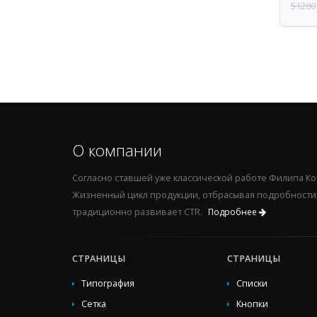
51200
О компании
Согласно ставшей уже классической работе Филипа Ко
Жизненный цикл продукции, отбрасывая подробности,
традиционно развивает CTR.
Подробнее
СТРАНИЦЫ
СТРАНИЦЫ
Типография
Списки
Сетка
Кнопки