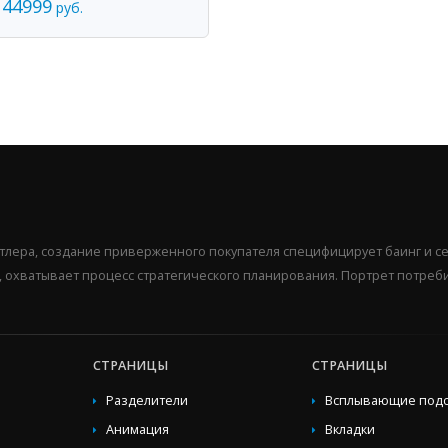
44999
руб.
тлера, создание приверженного покупателя специфицирует баинг и се
 охватывает процесс стратегического планирования. Портрет потреб
СТРАНИЦЫ
СТРАНИЦЫ
Разделители
Всплывающие подс
Анимация
Вкладки