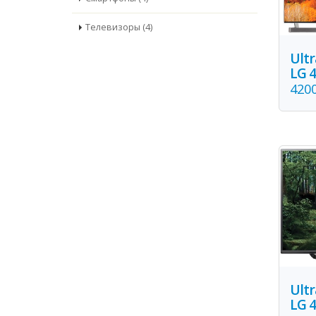
Телевизоры (4)
Ult
LG 
420
Ult
LG 