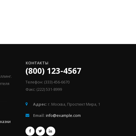
КОНТАКТЫ
(800) 123-4567
ллинг.
Телефон: (333) 456-6670
ителя
Факс: (222) 531-8999
Адрес:
г. Москва, Проспект Мира, 1
Email:
info@example.com
казки